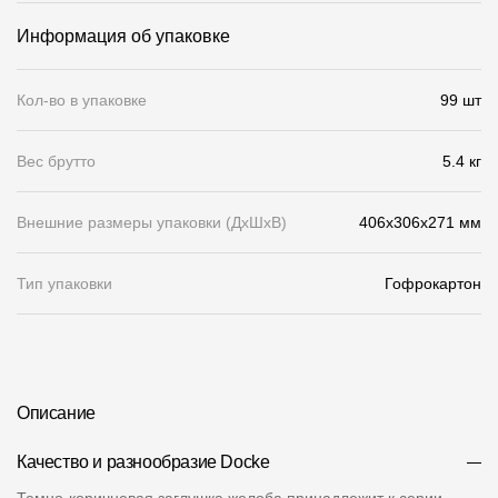
Информация об упаковке
О компании
Контакты
Кол-во в упаковке
99 шт
Контроль качества кровли
Вес брутто
5.4 кг
Качество фасадов
Награды
Внешние размеры упаковки (ДхШхВ)
406x306x271 мм
Отправка рекламации
Тип упаковки
Гофрокартон
Предложения по сотрудничеству
Вакансии
B2B
Описание
Отзывы
Качество и разнообразие Docke