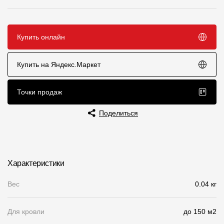
Чертежи
Текстуры
Купить онлайн
Фото объектов
Купить на Яндекс.Маркет
Вопрос-ответ/Faq
Статьи
Точки продаж
Поделиться
Сервисы
Конструктор
Характеристики
Калькулятор
Вес
0.04 кг
Цены
Для кровли
до 150 м2
Компания