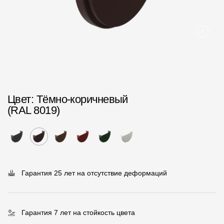
Пластиковые водосточные системы
Металлические водосточные системы
Водосборник
Чердачные лестницы
Цвет
: Тёмно-коричневый
Документация
(RAL 8019)
Документация
Инструкции по монтажу
Технические листы
Гарантия 25 лет на отсутствие деформаций
Рекламные материалы
Сертификаты
Гарантия 7 лет на стойкость цвета
Гарантии