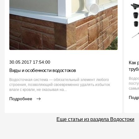
30.05.2017 17:54:00
Как 
труб
Виды и особенности водостоков
Водос
Водосточная система — обязательный элемент любого
посту
строения, позволяющий своевременно удалять избыток
самым
влаги с кровли, не оказывая на...
Под
Подробнее
Еще статьи из раздела Водостоки