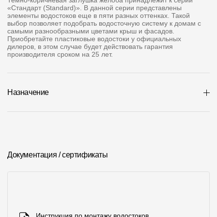
Темно-коричневая заглушка желоба принадлежит к серии
Где купить?
«Стандарт (Standard)». В данной серии представлены
элементы водостоков еще в пяти разных оттенках. Такой
выбор позволяет подобрать водосточную систему к домам с
самыми разнообразными цветами крыш и фасадов.
Чувашская Республика
Приобретайте пластиковые водостоки у официальных
дилеров, в этом случае будет действовать гарантия
производителя сроком на 25 лет.
Контакты
Назначение
8 800 100 71 45
site@docke.ru
Адрес
125212, Россия, Москва, Головинское ш., д. 5, стр. 1
(БЦ "Водный
Режим работы
Документация / сертификаты
Пн-Пт - 10-19
Сб-Вс - выходной
Инструкция по монтажу водостоков