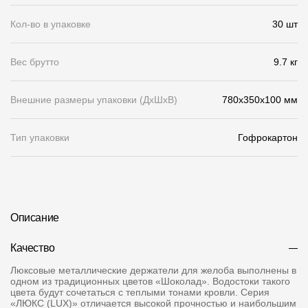
Кол-во в упаковке
О компании
30 шт
Контакты
Вес брутто
9.7 кг
Контроль качества кровли
Внешние размеры упаковки (ДхШхВ)
780x350x100 мм
Качество фасадов
Награды
Тип упаковки
Гофрокартон
Отправка рекламации
Предложения по сотрудничеству
Вакансии
Описание
B2B
Качество
Отзывы
Люксовые металлические держатели для желоба выполнены в
одном из традиционных цветов «Шоколад». Водостоки такого
цвета будут сочетаться с теплыми тонами кровли. Серия
«ЛЮКС (LUX)» отличается высокой прочностью и наибольшим