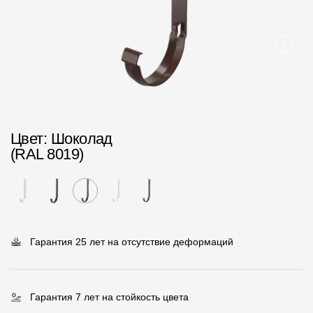
Пластиковые водосточные системы
Металлические водосточные системы
Водосборник
Чердачные лестницы
Цвет
: Шоколад
Документация
(RAL 8019)
Документация
Инструкции по монтажу
Технические листы
Гарантия 25 лет на отсутствие деформаций
Рекламные материалы
Сертификаты
Гарантия 7 лет на стойкость цвета
Гарантии