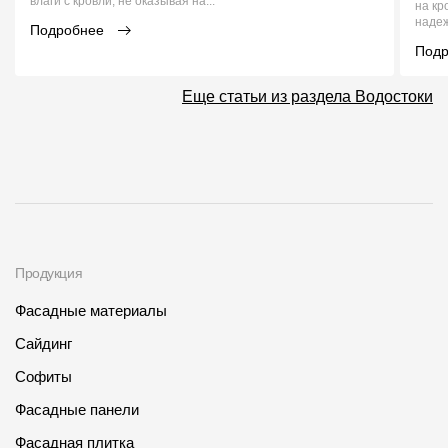
влаги с кровли, не оказывая на...
на кр
надеж
Подробнее
Под
Еще статьи из раздела Водостоки
Продукция
Фасадные материалы
Сайдинг
Софиты
Фасадные панели
Фасадная плитка