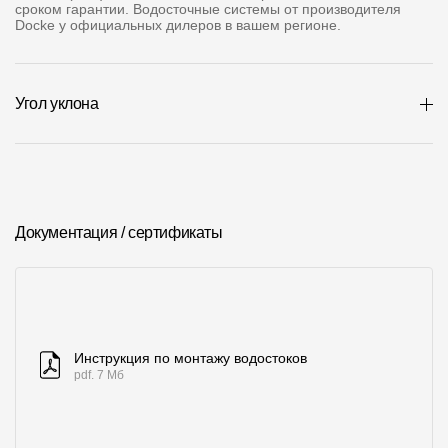
Где купить?
сроком гарантии. Водосточные системы от производителя
Docke у официальных дилеров в вашем регионе.
Чувашская Республика
Угол уклона
Контакты
8 800 100 71 45
site@docke.ru
Документация / сертификаты
Адрес
125212, Россия, Москва, Головинское ш., д. 5, стр. 1
(БЦ "Водный
Режим работы
Пн-Пт - 10-19
Инструкция по монтажу водостоков
Сб-Вс - выходной
pdf. 7 Мб