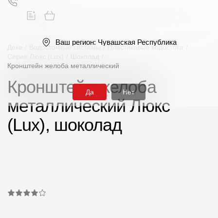
Ваш регион:
Чувашская Республика
Деке
/
Водосточные системы
/
Пластиковые водостоки
/
Серия Люкс (Lux)
/
Шоколад
/
Кронштейн желоба металлический
Поиск
Кронштейн желоба
Да
Нет
металлический Люкс
(Lux), шоколад
Продукция
Фасадные материалы
Сайдинг
Софиты