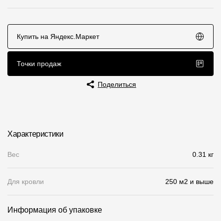
Чертежи
Текстуры
Купить на Яндекс.Маркет
Фото объектов
Точки продаж
Вопрос-ответ/Faq
Поделиться
Статьи
Сервисы
Характеристики
Конструктор
Вес
0.31 кг
Калькулятор
Для кровли
250 м2 и выше
Цены
Информация об упаковке
Компания