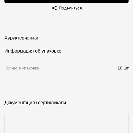
Поделиться
Чертежи
Текстуры
Фото объектов
Характеристики
Вопрос-ответ/Faq
Информация об упаковке
Статьи
Кол-во в упаковке
10 шт
Сервисы
Конструктор
Калькулятор
Документация / сертификаты
Цены
Компания