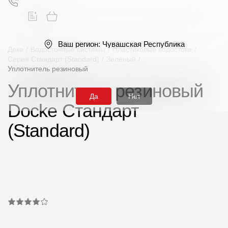
Ваш регион:
Чувашская Республика
Деке
/
Водосточные системы
/
Пластиковые водостоки
/
Серия Стандарт (Standard)
/
Зелёный
/
Уплотнитель резиновый
Поиск
Уплотнитель резиновый
Да
Нет
Docke Стандарт
(Standard)
Продукция
Фасадные материалы
Сайдинг
Софиты