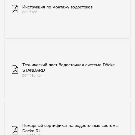
Инструкция по монтажу водостоков
О компании
pdf. 7 Мб
Контакты
Контроль качества кровли
Качество фасадов
Награды
Технический лист Водосточная система Döcke
Отправка рекламации
STANDARD
pdf. 716 Кб
Предложения по сотрудничеству
Вакансии
B2B
Отзывы
Пожарный сертификат на водосточные системы
Docke RU