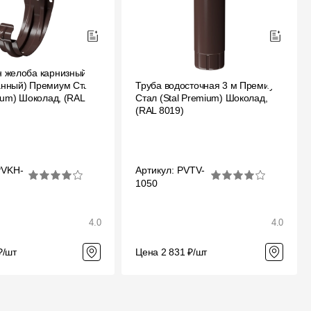
 желоба карнизный
анный) Премиум Стал
Труба водосточная 3 м Премиум
ium) Шоколад, (RAL
Стал (Stal Premium) Шоколад,
(RAL 8019)
PVKH-
Артикул: PVTV-
1050
4.0
4.0
₽/шт
Цена 2 831 ₽/шт