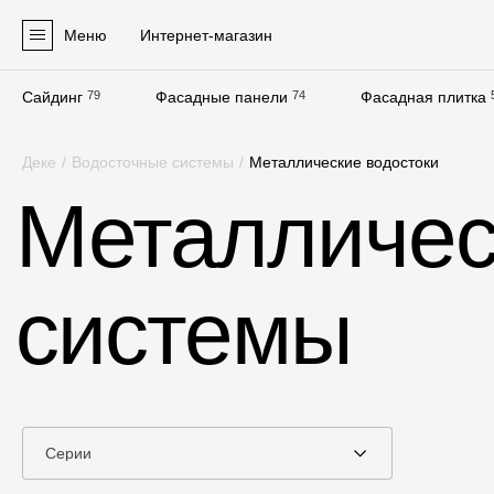
Меню
Интернет-магазин
Сайдинг
79
Фасадные панели
74
Фасадная плитка
Продукция
Деке
/
Водосточные системы
/
Металлические водостоки
Фасадные материалы
Металличес
Сайдинг
Софиты
системы
Фасадные панели
Фасадная плитка
Комплектующие для фасадов
Пленки и мембраны
Серии