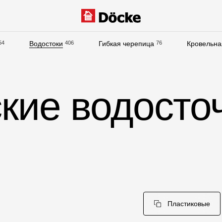
54
Водостоки
406
Гибкая черепица
76
Кровельна
Документация
Документация
кие водосто
Инструкции по монтажу
Технические листы
Рекламные материалы
Сертификаты
Гарантии
Чертежи
Текстуры
Пластиковые
Фото объектов