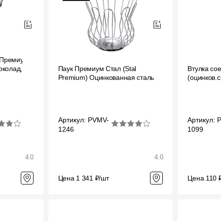
 Премиум
околад,
Паук Премиум Стал (Stal
Втулка со
Premium) Оцинкованная сталь
(оцинков.с
Артикул: PVMV-
Артикул: 
1246
1099
4.0
4.0
Цена 1 341 ₽/шт
Цена 110 