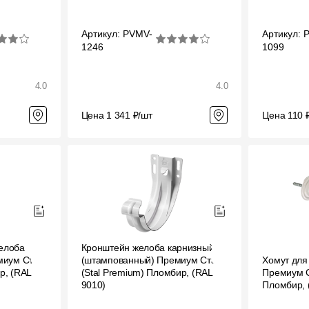
Артикул: PVMV-
Артикул: 
1246
1099
4.0
4.0
Цена 1 341 ₽/шт
Цена 110 
елоба
Кронштейн желоба карнизный
емиум Стал
(штампованный) Премиум Стал
Хомут для
р, (RAL
(Stal Premium) Пломбир, (RAL
Премиум С
9010)
Пломбир, 