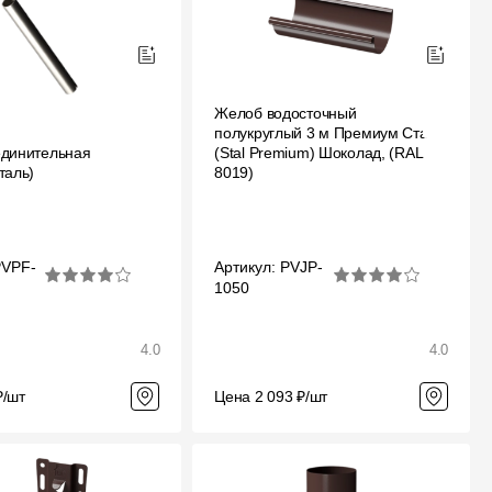
Желоб водосточный
полукруглый 3 м Премиум Стал
единительная
(Stal Premium) Шоколад, (RAL
таль)
8019)
PVPF-
Артикул: PVJP-
1050
4.0
4.0
₽/шт
Цена 2 093 ₽/шт