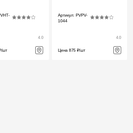
PVHT-
Артикул: PVPV-
1044
4.0
4.0
₽/шт
Цена 875 ₽/шт