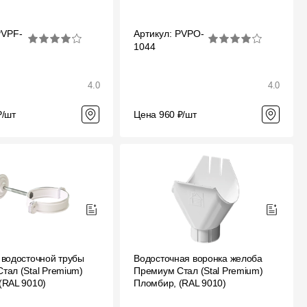
PVPF-
Артикул: PVPO-
1044
4.0
4.0
₽/шт
Цена 960 ₽/шт
 водосточной трубы
Водосточная воронка желоба
тал (Stal Premium)
Премиум Стал (Stal Premium)
(RAL 9010)
Пломбир, (RAL 9010)