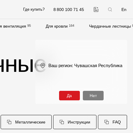
8 800 100 71 45
En
Где купить?
я вентиляция
95
Для кровли
164
Чердачные лестницы
Компания
О компании
чные
Контакты
Ваш регион:
Чувашская Республика
Контроль качества кровли
Качество фасадов
Награды
Да
Нет
Отправка рекламации
Предложения по сотрудничеству
Металлические
Вакансии
Инструкции
FAQ
B2B