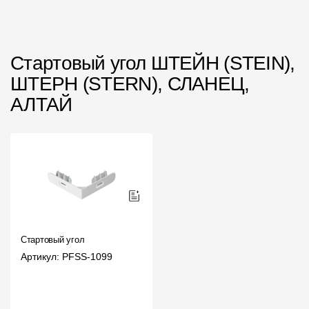
Чертежи
Текстуры
Стартовый угол ШТЕЙН (STEIN),
Фото объектов
ШТЕРН (STERN), СЛАНЕЦ,
АЛТАЙ
Вопрос-ответ/Faq
Статьи
Сервисы
Конструктор
Калькулятор
Стартовый угол
Цены
Артикул: PFSS-1099
Компания