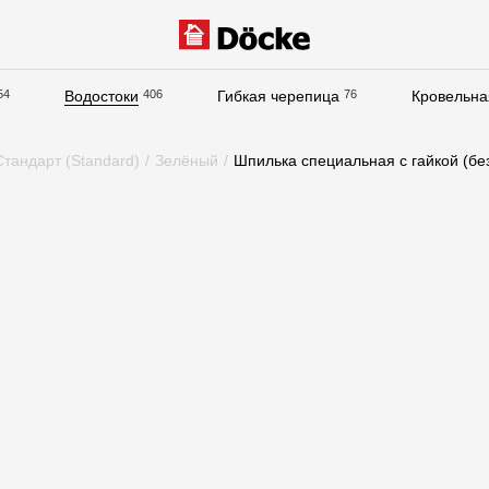
54
Водостоки
406
Гибкая черепица
76
Кровельна
Документация
тандарт (Standard)
/
Зелёный
/
Шпилька специальная с гайкой (без
Документация
Инструкции по монтажу
Технические листы
Рекламные материалы
Сертификаты
Гарантии
Чертежи
Текстуры
Фото объектов