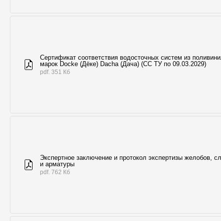
Сертификат соответствия водосточных систем из поливин
марок Docke (Дёке) Dacha (Дача) (СС ТУ по 09.03.2029)
pdf. 351 Кб
Экспертное заключение и протокол экспертизы желобов, с
и арматуры
pdf. 762 Кб