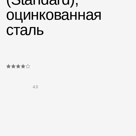
Мягкая кровля
оцинкованная
Однослойная черепица
Ламинированная черепица
сталь
Комплектующие к кровле
Кровельная вентиляция
Водостоки
Пластиковые водосточные
системы
Металлические водосточные
4.0
системы
Водосборник
Чердачные лестницы