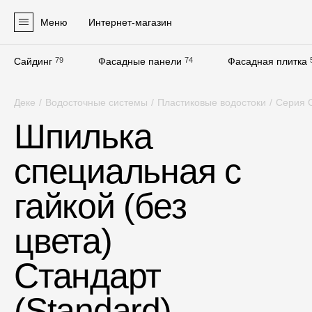
Меню
Интернет-магазин
Сайдинг
79
Фасадные панели
74
Фасадная плитка
Продукция
Деке
/
Водосточные системы
/
Пластиковые водостоки
/
Серия С
Фасадные материалы
Шпилька
Сайдинг
специальная с
Софиты
Фасадные панели
гайкой (без
Фасадная плитка
цвета)
Комплектующие для фасадов
Стандарт
Пленки и мембраны
(Standard),