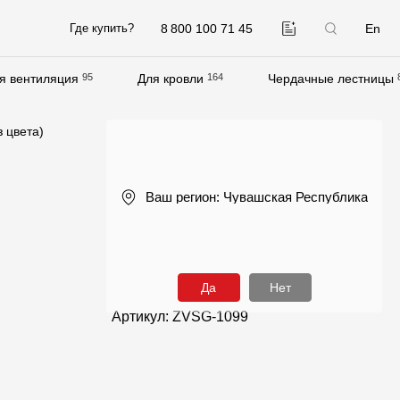
8 800 100 71 45
En
Где купить?
я вентиляция
95
Для кровли
164
Чердачные лестницы
Компания
 цвета)
О компании
Контакты
Ваш регион:
Чувашская Республика
Контроль качества кровли
Качество фасадов
Награды
Да
Нет
Отправка рекламации
Артикул: ZVSG-1099
Предложения по сотрудничеству
Вакансии
B2B