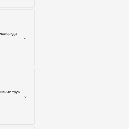
илхлорида
ливных труб