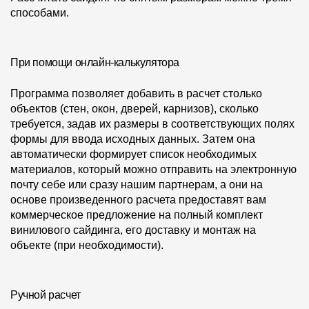
Где купить?
способами.
Чувашская Республика
При помощи онлайн-калькулятора
Программа позволяет добавить в расчет столько
объектов (стен, окон, дверей, карнизов), сколько
Контакты
требуется, задав их размеры в соответствующих полях
формы для ввода исходных данных. Затем она
8 800 100 71 45
site@docke.ru
автоматически формирует список необходимых
материалов, который можно отправить на электронную
Адрес
почту себе или сразу нашим партнерам, а они на
125212, Россия, Москва, Головинское ш., д. 5, стр. 1
(БЦ
основе произведенного расчета предоставят вам
"Водный")
коммерческое предложение на полный комплект
Режим работы
винилового сайдинга, его доставку и монтаж на
объекте (при необходимости).
Пн-Пт - 10-19
Сб-Вс - выходной
Ручной расчет