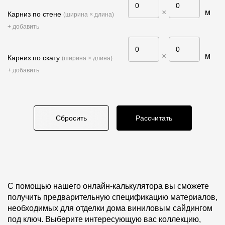
Пластиковые водосточные системы
×
м
Карниз по стене
(ширина × длина)
Металлические водосточные системы
+ добавить
Водосборник
×
м
Карниз по скату
(ширина × длина)
Чердачные лестницы
+ добавить
Документация
Сбросить
Рассчитать
Документация
Инструкции по монтажу
Технические листы
Рекламные материалы
С помощью нашего онлайн-калькулятора вы сможете
получить предварительную спецификацию материалов,
Сертификаты
необходимых для отделки дома виниловым сайдингом
под ключ. Выберите интересующую вас коллекцию,
Гарантии