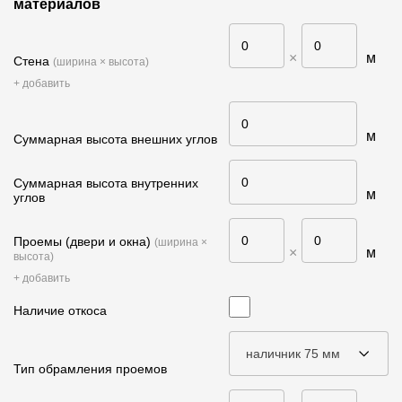
материалов
Фасадные панели
Фасадная плитка
×
м
Стена
(ширина × высота)
Комплектующие для фасадов
+ добавить
Пленки и мембраны
м
Суммарная высота внешних углов
Суммарная высота внутренних
Мягкая кровля
м
углов
Однослойная черепица
Проемы (двери и окна)
(ширина ×
Ламинированная черепица
×
м
высота)
+ добавить
Комплектующие к кровле
Наличие откоса
Кровельная вентиляция
наличник 75 мм
Тип обрамления проемов
Водостоки