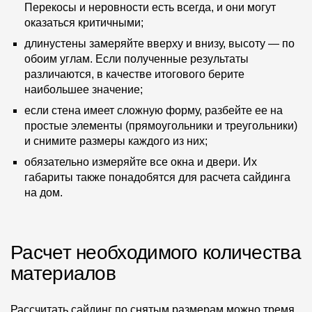
Перекосы и неровности есть всегда, и они могут
оказаться критичными;
О компании
длинустены замеряйте вверху и внизу, высоту — по
Контакты
обоим углам. Если полученные результаты
различаются, в качестве итогового берите
Контроль качества кровли
наибольшее значение;
Качество фасадов
если стена имеет сложную форму, разбейте ее на
простые элементы (прямоугольники и треугольники)
Награды
и снимите размеры каждого из них;
Отправка рекламации
обязательно измеряйте все окна и двери. Их
габариты также понадобятся для расчета сайдинга
Предложения по сотрудничеству
на дом.
Вакансии
B2B
Расчет необходимого количества
Отзывы
материалов
Рассчитать сайдинг по снятым размерам можно тремя