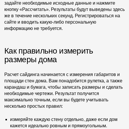
задайте необходимые исходные данные и нажмите
Чертежи
кнопку «Рассчитать». Результаты будут выведены здесь
же в течение нескольких секунд. Регистрироваться на
Текстуры
сайте и вводить какую-либо персональную
информацию не требуется.
Фото объектов
Вопрос-ответ/Faq
Как правильно измерить
Статьи
размеры дома
Сервисы
Расчет сайдинга начинается с измерения габаритов и
площади стен дома. Вам понадобится рулетка, а также
Конструктор
карандаш и бумага, чтобы записать размеры и сделать
необходимые чертежи. Результат получится
Калькулятор
максимально точным, если вы будете учитывать
несколько простых правил:
Цены
измеряйте каждую стену отдельно, даже если дом
Компания
кажется идеально ровным и прямоугольным.