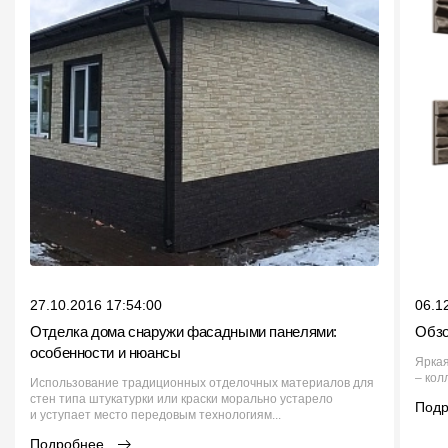
27.10.2016 17:54:00
06.1
Отделка дома снаружи фасадными панелями:
Обзо
особенности и нюансы
Яркая
– кол
Использование традиционных отделочных материалов для
стен типа штукатурки или краски морально устарело
Под
и уступает место передовым технологиям...
Подробнее