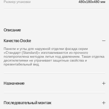
Размер упаковки
480x180x480 мм
О компании
Контакты
Контроль качества кровли
Описание
Качество фасадов
Качество Docke
Награды
Панели и углы для наружной отделки фасада серии
«Стандарт (Standard)» изготавливаются из прочного
Отправка рекламации
полипропилена методом литья под давлением. Такая отделка
десятилетиями не утрачивает защитные свойства и
Предложения по сотрудничеству
презентабельный вид.
Вакансии
B2B
Назначение
Отзывы
Последовательный монтаж