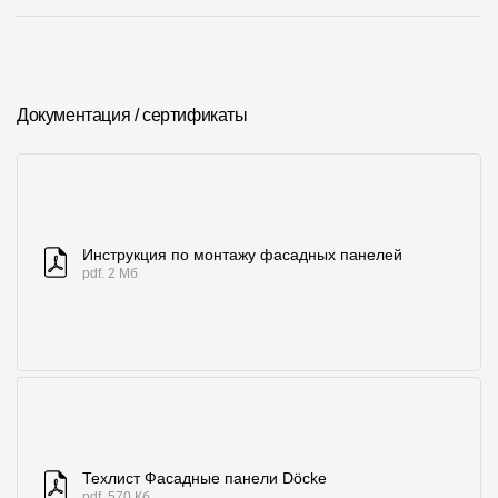
Где купить?
Чувашская Республика
Документация / сертификаты
Контакты
8 800 100 71 45
site@docke.ru
Инструкция по монтажу фасадных панелей
Адрес
pdf. 2 Мб
125212, Россия, Москва, Головинское ш., д. 5, стр. 1
(БЦ "Водный
Режим работы
Пн-Пт - 10-19
Сб-Вс - выходной
Техлист Фасадные панели Döcke
pdf. 570 Кб