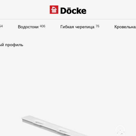
54
Водостоки
406
Гибкая черепица
76
Кровельна
Документация
ый профиль
Документация
Инструкции по монтажу
Технические листы
Рекламные материалы
Сертификаты
Гарантии
Чертежи
Текстуры
Фото объектов