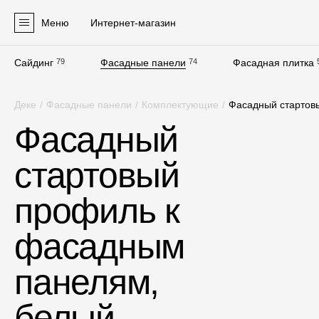
Меню
Интернет-магазин
Сайдинг
79
Фасадные панели
74
Фасадная плитка
Продукция
Деке
/
Фасадные панели
/
Комплектующие
/
Фасадный стартов
Фасадные материалы
Фасадный
Сайдинг
стартовый
Софиты
Фасадные панели
профиль к
Фасадная плитка
фасадным
Комплектующие для фасадов
панелям,
Пленки и мембраны
белый