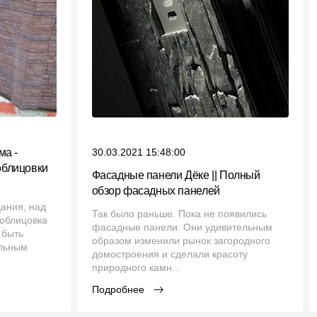
ма -
30.03.2021 15:48:00
облицовки
Фасадные панели Дёке || Полный
обзор фасадных панелей
дания, над
Так было раньше. Пока не появились
 облицовка
фасадные панели. Они удивительным
 быть
образом изменили рынок загородного
ельным
домостроения и сделали красоту
природного камн...
Подробнее