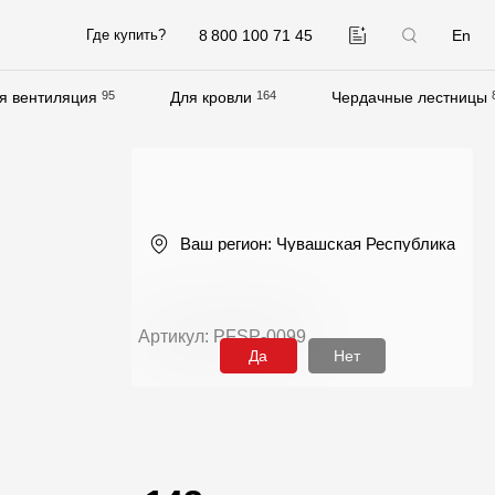
8 800 100 71 45
En
Где купить?
я вентиляция
95
Для кровли
164
Чердачные лестницы
Компания
О компании
Контакты
Ваш регион:
Чувашская Республика
Контроль качества кровли
Качество фасадов
Артикул: PFSP-0099
Награды
Да
Нет
Отправка рекламации
Предложения по сотрудничеству
Вакансии
B2B