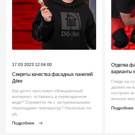
17.03.2023 12:04:00
Отделка фа
варианты 
Секреты качества фасадных панелей
Дёке
Глядя на с
далеко не в
Как долго прослужит облицовочный
построен ег
материал, оставаясь в первозданном
внешне мас
виде? Справится ли с экстремальными
перепадами температур? Насколько он
Подробнее
уд...
Подробнее