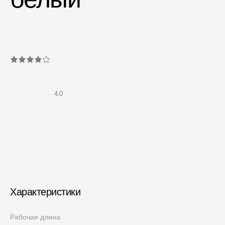
Мягкая кровля
Однослойная черепица
Ламинированная черепица
Комплектующие к кровле
Кровельная вентиляция
4.0
Водостоки
Пластиковые водосточные
системы
Металлические водосточные
системы
Водосборник
Характеристики
Чердачные лестницы
Рабочая длина