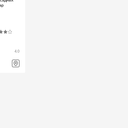
асадных
ар
4.0
й