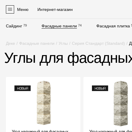
Меню
Интернет-магазин
Сайдинг
79
Фасадные панели
74
Фасадная плитка
Продукция
Деке
/
Фасадные панели
/
Углы
/
Серия Стандарт (Standard)
/
Д
Фасадные материалы
Углы для фасадных
Сайдинг
Софиты
Фасадные панели
Фасадная плитка
Комплектующие для фасадов
Пленки и мембраны
Угол наружный для фасадных
Угол наружный для ф