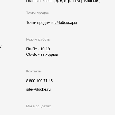
Головинское ш., д. 5, стр. 1
(БЦ "Водный")
Точки продаж
Точки продаж в
г. Чебоксары
Режим работы
у
Пн-Пт - 10-19
Сб-Вс - выходной
Контакты
8 800 100 71 45
site@docke.ru
Мы в соцсетях