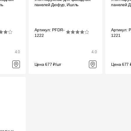
ль
панелей Дюфур, Ишгль
панелей Д
Вопрос-ответ/Faq
Статьи
Артикул: PFDR-
Артикул: 
1222
1221
Сервисы
4.0
Конструктор
4.0
Калькулятор
Цена 677 ₽/шт
Цена 677 
Цены