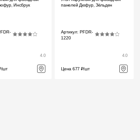
юфур, Инсбрук
панелей Дюфур, Зёльден
Отзывы
PFDR-
Артикул: PFDR-
1220
4.0
4.0
₽/шт
Цена 677 ₽/шт