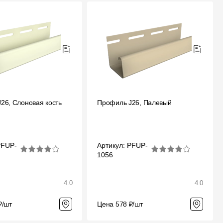
26, Слоновая кость
Профиль J26, Палевый
PFUP-
Артикул: PFUP-
1056
4.0
4.0
₽/шт
Цена 578 ₽/шт