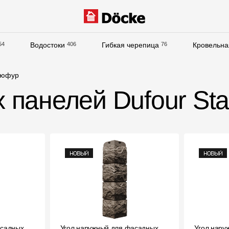
54
Водостоки
406
Гибкая черепица
76
Кровельна
Документация
юфур
Документация
 панелей Dufour St
Инструкции по монтажу
Технические листы
Рекламные материалы
Сертификаты
Гарантии
Чертежи
Текстуры
асадных
Угол наружный для фасадных
Фото объектов
Угол нару