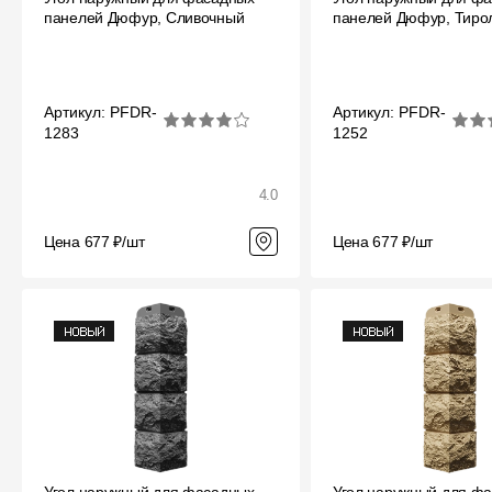
Мягкая кровля
панелей Дюфур, Сливочный
панелей Дюфур, Тиро
Однослойная черепица
Ламинированная черепица
Артикул: PFDR-
Артикул: PFDR-
Комплектующие к кровле
1283
1252
Кровельная вентиляция
4.0
Водостоки
Цена 677 ₽/шт
Цена 677 ₽/шт
Пластиковые водосточные
системы
Металлические водосточные
системы
Водосборник
Чердачные лестницы