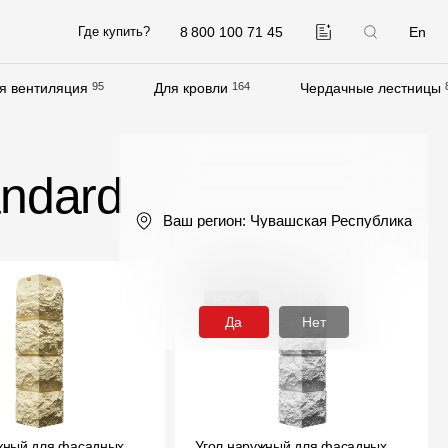
8 800 100 71 45
En
Где купить?
я вентиляция
95
Для кровли
164
Чердачные лестницы
Компания
О компании
andard
Контакты
Ваш регион:
Чувашская Республика
Контроль качества кровли
Качество фасадов
Награды
Да
Нет
Отправка рекламации
Предложения по сотрудничеству
Вакансии
жный для фасадных
B2B
Угол наружный для фасадных