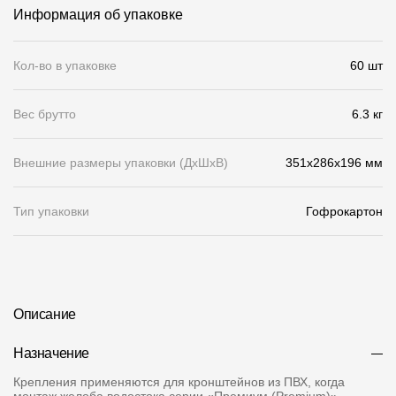
Информация об упаковке
О компании
Контакты
Кол-во в упаковке
60 шт
Контроль качества кровли
Вес брутто
6.3 кг
Качество фасадов
Внешние размеры упаковки (ДхШхВ)
351x286x196 мм
Награды
Отправка рекламации
Тип упаковки
Гофрокартон
Предложения по сотрудничеству
Вакансии
B2B
Описание
Отзывы
Назначение
Крепления применяются для кронштейнов из ПВХ, когда