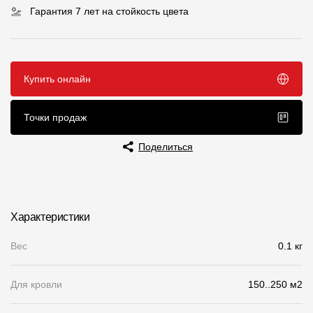
Гарантия 7 лет на стойкость цвета
Чертежи
Текстуры
Фото объектов
Купить онлайн
Вопрос-ответ/Faq
Точки продаж
Статьи
Поделиться
Сервисы
Конструктор
Характеристики
Калькулятор
Вес
0.1 кг
Цены
Для кровли
150..250 м2
Компания