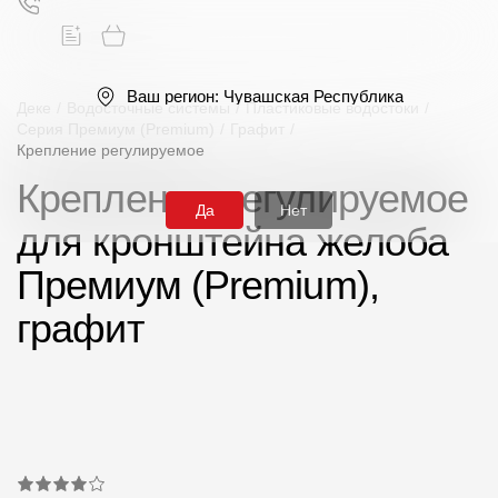
Ваш регион:
Чувашская Республика
Деке
/
Водосточные системы
/
Пластиковые водостоки
/
Серия Премиум (Premium)
/
Графит
/
Крепление регулируемое
Поиск
Крепление регулируемое
Да
Нет
для кронштейна желоба
Премиум (Premium),
графит
Продукция
Фасадные материалы
Сайдинг
Софиты