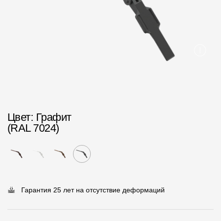
Пластиковые водосточные системы
Металлические водосточные системы
Водосборник
Чердачные лестницы
Документация
Цвет
: Графит
Документация
(RAL 7024)
Инструкции по монтажу
Технические листы
Рекламные материалы
Гарантия 25 лет на отсутствие деформаций
Сертификаты
Гарантии