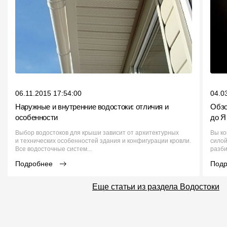
06.11.2015 17:54:00
04.0
Наружные и внутренние водостоки: отличия и
Обзо
особенности
до Я
Выбор водостоков для крыши зависит от архитектурных
Вы ко
и технических особенностей здания и конфигурации кровли.
силой
Все водосточные систем...
разби
Подробнее
Под
Еще статьи из раздела Водостоки