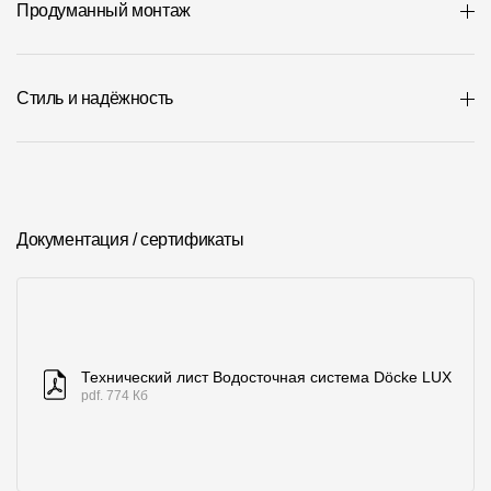
Где купить?
Продуманный монтаж
Чувашская Республика
Стиль и надёжность
Контакты
8 800 100 71 45
site@docke.ru
Документация / сертификаты
Адрес
125212, Россия, Москва, Головинское ш., д. 5, стр. 1
(БЦ "Водный
Режим работы
Технический лист Водосточная система Döcke LUX
Пн-Пт - 10-19
pdf. 774 Кб
Сб-Вс - выходной