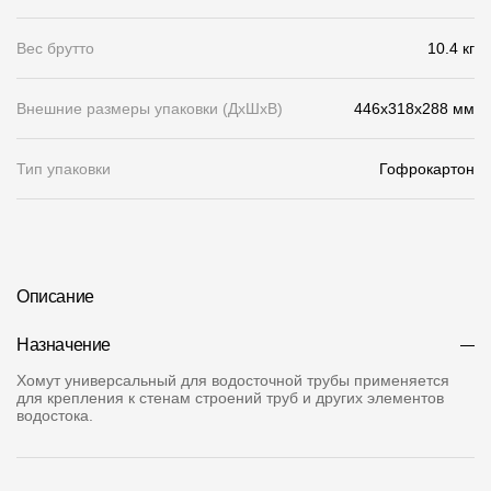
О компании
Вес брутто
10.4 кг
Контакты
Внешние размеры упаковки (ДхШхВ)
446x318x288 мм
Контроль качества кровли
Качество фасадов
Тип упаковки
Гофрокартон
Награды
Отправка рекламации
Предложения по сотрудничеству
Описание
Вакансии
Назначение
B2B
Хомут универсальный для водосточной трубы применяется
для крепления к стенам строений труб и других элементов
Отзывы
водостока.