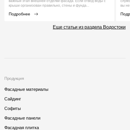
важный этап внешней отделки фасада. Если отвод воды с
служб
крыши организован правильно, стены и фунда...
вы не
Подробнее
Под
Еще статьи из раздела Водостоки
Продукция
Фасадные материалы
Сайдинг
Софиты
Фасадные панели
Фасадная плитка