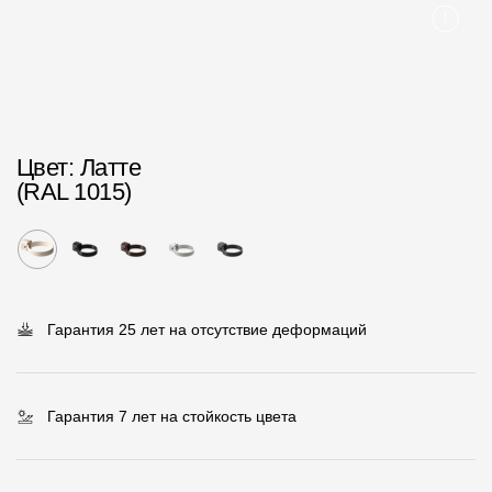
Пластиковые водосточные системы
Металлические водосточные системы
Водосборник
Чердачные лестницы
Цвет
: Латте
(RAL 1015)
Документация
Документация
Инструкции по монтажу
Гарантия 25 лет на отсутствие деформаций
Технические листы
Рекламные материалы
Гарантия 7 лет на стойкость цвета
Сертификаты
Гарантии