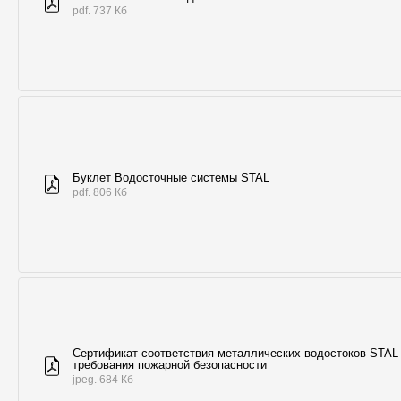
pdf. 737 Кб
Буклет Водосточные системы STAL
pdf. 806 Кб
Сертификат соответствия металлических водостоков STAL
требования пожарной безопасности
jpeg. 684 Кб