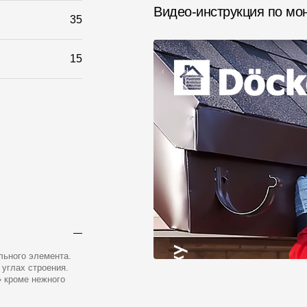
Видео-инструкция по мо
35
15
льного элемента.
углах строения.
 кроме нежного