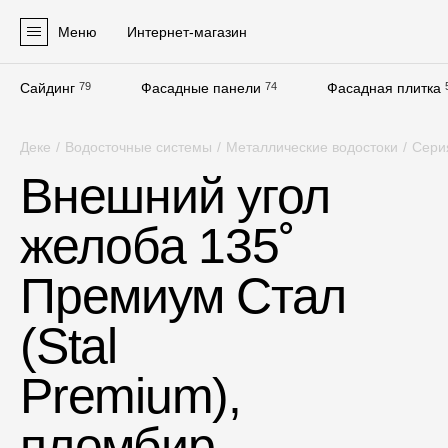
Меню
Интернет-магазин
Сайдинг
79
Фасадные панели
74
Фасадная плитка
Продукция
Деке
/
Водосточные системы
/
Металлические водостоки
/
Сери
Фасадные материалы
Внешний угол
Сайдинг
желоба 135˚
Софиты
Фасадные панели
Премиум Стал
Фасадная плитка
(Stal
Комплектующие для фасадов
Premium),
Пленки и мембраны
пломбир