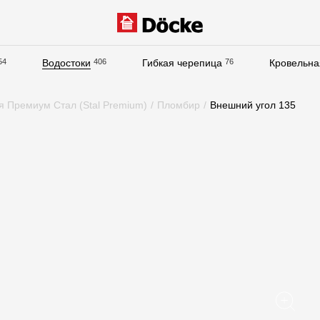
54
Водостоки
406
Гибкая черепица
76
Кровельна
Документация
я Премиум Стал (Stal Premium)
/
Пломбир
/
Внешний угол 135
Документация
Инструкции по монтажу
Технические листы
Рекламные материалы
Сертификаты
Гарантии
Чертежи
Текстуры
Фото объектов