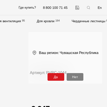
8 800 100 71 45
En
Где купить?
я вентиляция
95
Для кровли
164
Чердачные лестницы
Компания
О компании
Контакты
Ваш регион:
Чувашская Республика
Контроль качества кровли
Качество фасадов
Артикул: PVPC-1044
Награды
Да
Нет
Отправка рекламации
Предложения по сотрудничеству
Вакансии
B2B