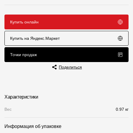
Чертежи
Текстуры
Купить онлайн
Фото объектов
Купить на Яндекс.Маркет
Вопрос-ответ/Faq
Статьи
Точки продаж
Поделиться
Сервисы
Конструктор
Характеристики
Калькулятор
Вес
0.97 кг
Цены
Информация об упаковке
Компания