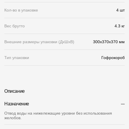
Кол-во в упаковке
О компании
4 шт
Контакты
Вес брутто
4.3 кг
Контроль качества кровли
Внешние размеры упаковки (ДхШхВ)
300х370х370 мм
Качество фасадов
Награды
Тип упаковки
Гофрокороб
Отправка рекламации
Предложения по сотрудничеству
Вакансии
Описание
B2B
Назначение
Отзывы
Отвод воды на нижележащие уровни без использования
желобов.