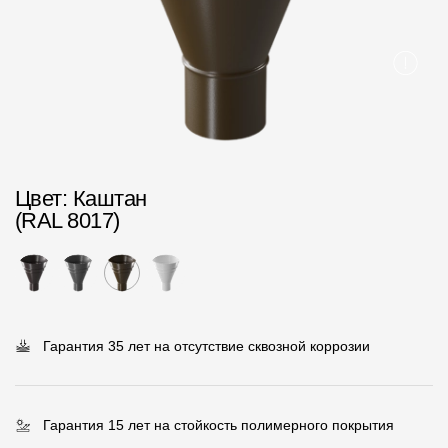
Пластиковые водосточные системы
Металлические водосточные системы
Водосборник
Чердачные лестницы
Цвет
: Каштан
Документация
(RAL 8017)
Документация
Инструкции по монтажу
Технические листы
Гарантия 35 лет на отсутствие сквозной коррозии
Рекламные материалы
Сертификаты
Гарантия 15 лет на стойкость полимерного покрытия
Гарантии