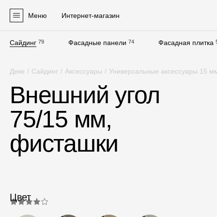
Меню
Интернет-магазин
Сайдинг
79
Фасадные панели
74
Фасадная плитка
Продукция
Деке
/
Сайдинг
/
Аксессуары
/
Универсальные аксессуары 15 м
Фасадные материалы
Внешний угол
Сайдинг
75/15 мм,
Софиты
Фасадные панели
фисташки
Фасадная плитка
Комплектующие для фасадов
Пленки и мембраны
Цвет