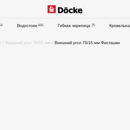
54
Водостоки
406
Гибкая черепица
76
Кровельна
Документация
м
/
Внешний угол 75/15 мм
/
Внешний угол 75/15 мм Фисташки
Документация
Инструкции по монтажу
Технические листы
Рекламные материалы
Сертификаты
Гарантии
Чертежи
Текстуры
Фото объектов