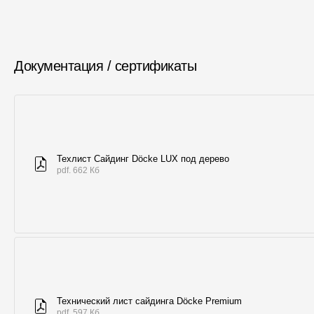
Документация / сертификаты
Техлист Сайдинг Döcke LUX под дерево
pdf. 662 Кб
Технический лист сайдинга Döcke Premium
pdf. 597 Кб