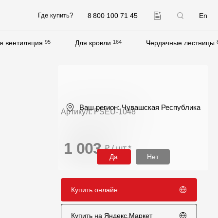
8 800 100 71 45
En
Где купить?
я вентиляция
95
Для кровли
164
Чердачные лестницы
Компания
О компании
Контакты
Ваш регион:
Чувашская Республика
Артикул: PSEU-1048
Контроль качества кровли
Качество фасадов
1 003
₽ / шт
*
Награды
Да
Нет
Отправка рекламации
Предложения по сотрудничеству
Купить онлайн
Вакансии
Купить на Яндекс.Маркет
B2B