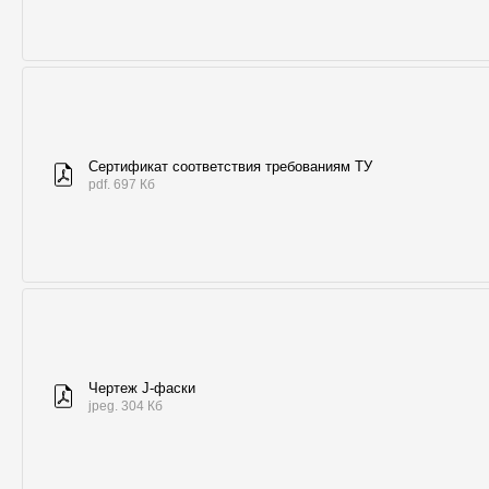
Сертификат соответствия требованиям ТУ
pdf. 697 Кб
Чертеж J-фаски
jpeg. 304 Кб