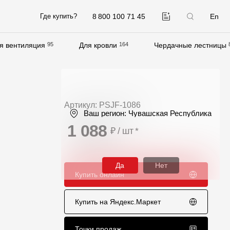
8 800 100 71 45
En
Где купить?
я вентиляция
95
Для кровли
164
Чердачные лестницы
Компания
О компании
Контакты
Артикул: PSJF-1086
Ваш регион:
Чувашская Республика
Контроль качества кровли
1 088
₽ / шт
*
Качество фасадов
Награды
Да
Нет
Купить онлайн
Отправка рекламации
Предложения по сотрудничеству
Купить на Яндекс.Маркет
Вакансии
B2B
Точки продаж