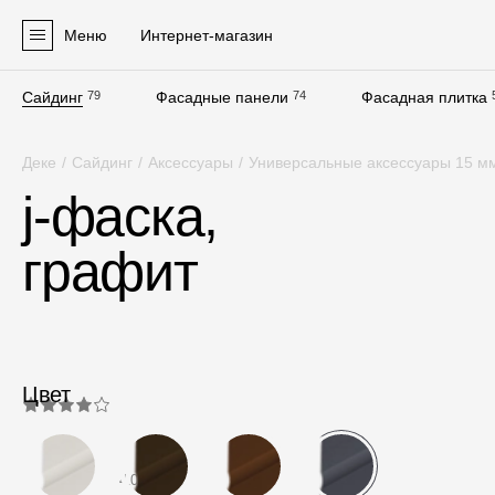
Меню
Интернет-магазин
Сайдинг
79
Фасадные панели
74
Фасадная плитка
Продукция
Деке
/
Сайдинг
/
Аксессуары
/
Универсальные аксессуары 15 м
Фасадные материалы
j-фаска,
Сайдинг
графит
Софиты
Фасадные панели
Фасадная плитка
Комплектующие для фасадов
Цвет
Пленки и мембраны
4.0