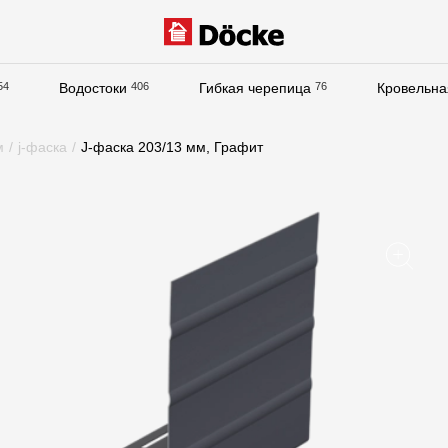
54
Водостоки
406
Гибкая черепица
76
Кровельна
Документация
м
/
j-фаска
/
J-фаска 203/13 мм, Графит
Документация
Инструкции по монтажу
Технические листы
Рекламные материалы
Сертификаты
Гарантии
Чертежи
Текстуры
Фото объектов