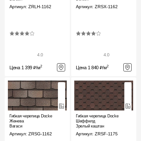
Фасадные панели
Артикул: ZRLH-1162
Артикул: ZRSX-1162
Фасадная плитка
Комплектующие для фасадов
Пленки и мембраны
4.0
4.0
Мягкая кровля
2
2
Цена 1 399 ₽/м
Цена 1 840 ₽/м
Однослойная черепица
Ламинированная черепица
Комплектующие к кровле
Кровельная вентиляция
Гибкая черепица Docke
Гибкая черепица Docke
Женева
Шеффилд
Вагаси
Зрелый каштан
Водостоки
Артикул: ZRSG-1162
Артикул: ZRSF-1175