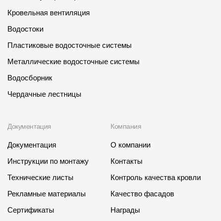
Кровельная вентиляция
О компании
Водостоки
Контакты
Пластиковые водосточные системы
Контроль качества кровли
Металлические водосточные системы
Качество фасадов
Водосборник
Награды
Чердачные лестницы
Отправка рекламации
Документация
Компания
Предложения по сотрудничеству
Документация
О компании
Вакансии
Инструкции по монтажу
Контакты
B2B
Технические листы
Контроль качества кровли
Отзывы
Рекламные материалы
Качество фасадов
Сертификаты
Награды