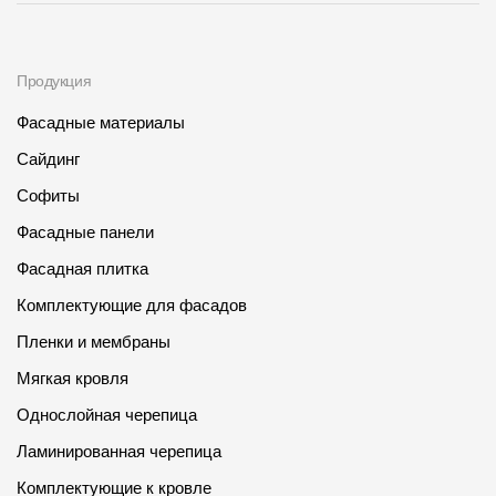
Чертежи
Текстуры
Продукция
Фото объектов
Фасадные материалы
Сайдинг
Вопрос-ответ/Faq
Софиты
Статьи
Фасадные панели
Сервисы
Фасадная плитка
Комплектующие для фасадов
Конструктор
Пленки и мембраны
Калькулятор
Мягкая кровля
Цены
Однослойная черепица
Ламинированная черепица
Компания
Комплектующие к кровле