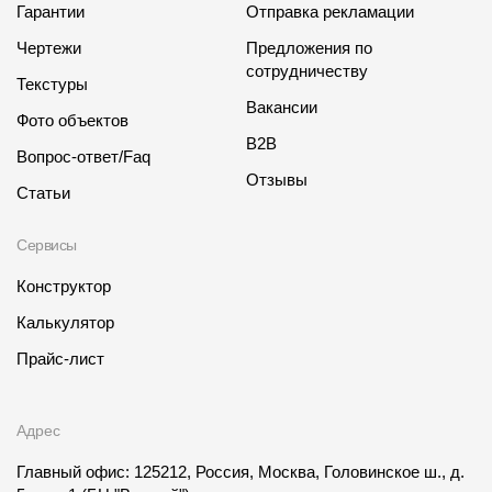
Где купить?
Гарантии
Отправка рекламации
Чертежи
Предложения по
сотрудничеству
Чувашская Республика
Текстуры
Вакансии
Фото объектов
B2B
Вопрос-ответ/Faq
Отзывы
Статьи
Контакты
8 800 100 71 45
site@docke.ru
Сервисы
Адрес
Конструктор
125212, Россия, Москва, Головинское ш., д. 5, стр. 1
(БЦ
Калькулятор
"Водный")
Прайс-лист
Режим работы
Пн-Пт - 10-19
Сб-Вс - выходной
Адрес
Главный офис: 125212, Россия, Москва, Головинское ш., д.