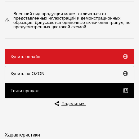
Чертежи
Внешний вид продукции может отличаться от
представленных иллюстраций и демонстрационных
Текстуры
образцов. Допускаются одиночные включения гранул, не
предусмотренных цветовой схемой.
Фото объектов
Вопрос-ответ/Faq
Купить онлайн
Статьи
Купить на OZON
Сервисы
Точки продаж
Конструктор
Калькулятор
Поделиться
Цены
Компания
Характеристики