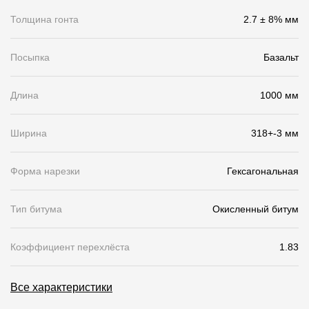
Толщина гонта
2.7 ± 8% мм
О компании
Контакты
Посыпка
Базальт
Контроль качества кровли
Длина
1000 мм
Качество фасадов
Награды
Ширина
318+-3 мм
Отправка рекламации
Форма нарезки
Гексагональная
Предложения по сотрудничеству
Вакансии
Тип битума
Окисленный битум
B2B
Коэффициент перехлёста
1.83
Отзывы
Все характеристики