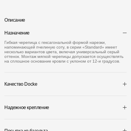
Где купить?
Описание
Чувашская Республика
Назначение
Гибкая черепица с гексагональной формой нарезки,
напоминающей пчелиную соту, в серии «Standard» имеет
несколько вариантов цвета, включая универсальный серый
Контакты
оттенок. Монтаж мягкой черепицы допускается осуществлять
на сплошное основание кровли с уклоном от 12-и градусов.
8 800 100 71 45
site@docke.ru
Адрес
125212, Россия, Москва, Головинское ш., д. 5, стр. 1
(БЦ "Водный
Качество Docke
Режим работы
Пн-Пт - 10-19
Сб-Вс - выходной
Надежное крепление
Посыпка из базальта