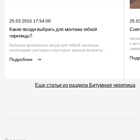
25.03.2015 17:54:00
25.0
Какие гвозди выбрать для монтажа гибкой
Снег
черепицы?
Несмо
с мет
Выбирая кровельные гвозди для гибкой черепицы,
лавин
необходимо учитывать некоторые важные моменты...
Под
Подробнее
Еще статьи из раздела Битумная черепица