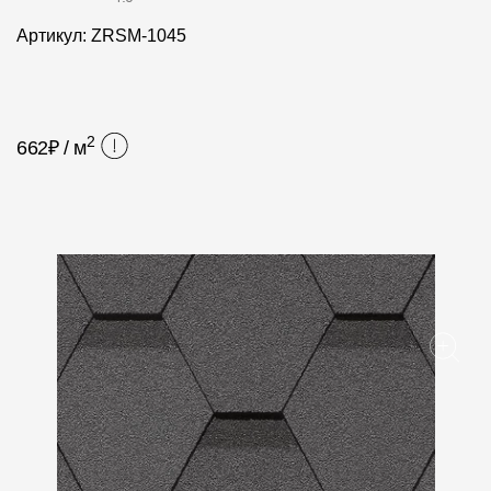
Фасадные панели
Артикул: ZRSM-1045
Фасадная плитка
Комплектующие для фасадов
2
662
₽ / м
Пленки и мембраны
Мягкая кровля
Однослойная черепица
Ламинированная черепица
Комплектующие к кровле
Кровельная вентиляция
Водостоки