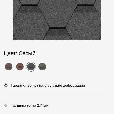
Пластиковые водосточные системы
Металлические водосточные системы
Водосборник
Чердачные лестницы
Документация
Цвет
: Серый
Документация
Инструкции по монтажу
Технические листы
Гарантия 30 лет на отсутствие деформаций
Рекламные материалы
Сертификаты
Толщина гонта 2.7 мм
Гарантии