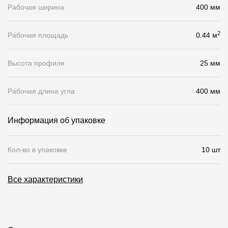
Рабочая ширина
400 мм
О компании
2
Рабочая площадь
0.44 м
Контакты
Контроль качества кровли
Высота профиля
25 мм
Качество фасадов
Рабочая длина угла
400 мм
Награды
Отправка рекламации
Информация об упаковке
Предложения по сотрудничеству
Кол-во в упаковке
10 шт
Вакансии
B2B
Все характеристики
Отзывы