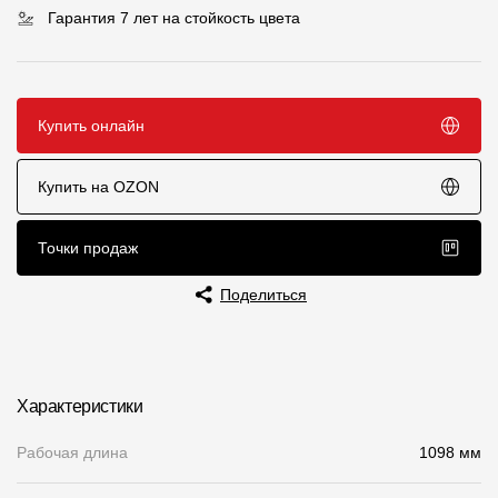
Гарантия 7 лет на стойкость цвета
Чертежи
Текстуры
Фото объектов
Купить онлайн
Вопрос-ответ/Faq
Купить на OZON
Статьи
Точки продаж
Сервисы
Поделиться
Конструктор
Калькулятор
Характеристики
Цены
Рабочая длина
1098 мм
Компания