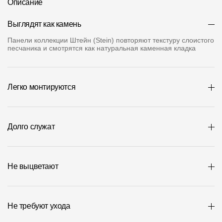
Описание
Где купить?
Выглядят как камень
Чувашская Республика
Панели коллекции Штейн (Stein) повторяют текстуру слоистого
песчаника и смотрятся как натуральная каменная кладка
Легко монтируются
Контакты
8 800 100 71 45
site@docke.ru
Адрес
Долго служат
125212, Россия, Москва, Головинское ш., д. 5, стр. 1
(БЦ "Водный
Режим работы
Не выцветают
Пн-Пт - 10-19
Сб-Вс - выходной
Не требуют ухода