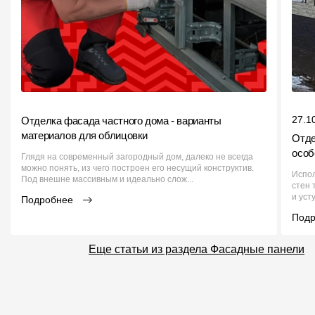
27.1
Отделка фасада частного дома - варианты
материалов для облицовки
Отде
особ
Глядя на современный загородный дом, далеко не всегда
можно понять, из чего построен его несущий конструктив.
Испо
Под внешне массивным и идеально слож...
стен 
и уст
Подробнее
Под
Еще статьи из раздела Фасадные панели