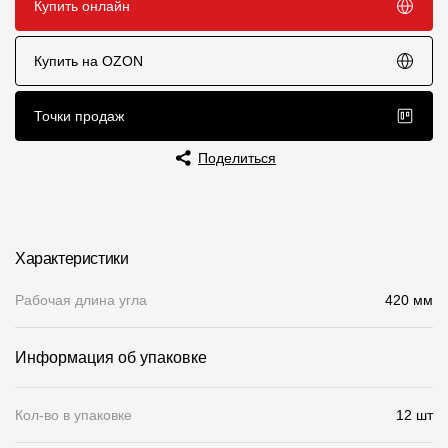
Купить онлайн
Чертежи
Купить на OZON
Текстуры
Фото объектов
Точки продаж
Вопрос-ответ/Faq
Поделиться
Статьи
Сервисы
Характеристики
Конструктор
Рабочая длина угла
420 мм
Калькулятор
Информация об упаковке
Цены
Кол-во в упаковке
12 шт
Компания