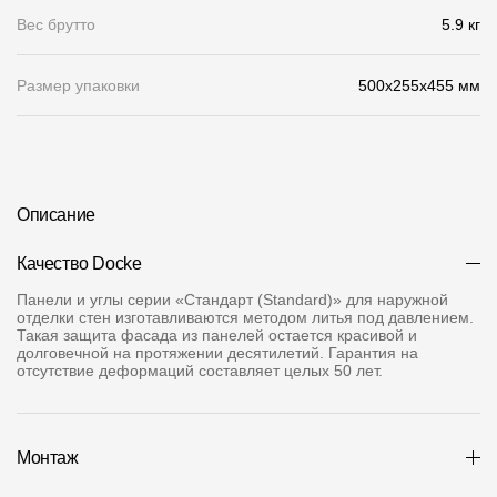
Вес брутто
5.9 кг
О компании
Контакты
Размер упаковки
500x255x455 мм
Контроль качества кровли
Качество фасадов
Награды
Описание
Отправка рекламации
Качество Docke
Предложения по сотрудничеству
Панели и углы серии «Стандарт (Standard)» для наружной
отделки стен изготавливаются методом литья под давлением.
Вакансии
Такая защита фасада из панелей остается красивой и
долговечной на протяжении десятилетий. Гарантия на
отсутствие деформаций составляет целых 50 лет.
B2B
Отзывы
Монтаж