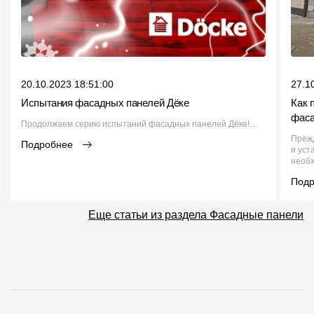
20.10.2023 18:51:00
27.1
Испытания фасадных панелей Дёке
Как 
фаса
Продолжаем серию испытаний фасадных панелей Дёке!...
Преж
Подробнее
и уст
необх
Под
Еще статьи из раздела Фасадные панели