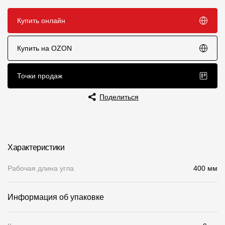
Чертежи
Купить онлайн
Текстуры
Купить на OZON
Фото объектов
Вопрос-ответ/Faq
Точки продаж
Статьи
Поделиться
Сервисы
Характеристики
Конструктор
Калькулятор
Рабочая длина угла
400 мм
Цены
Информация об упаковке
Компания