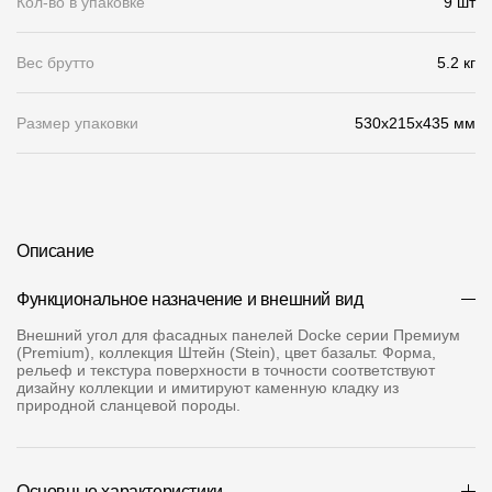
Кол-во в упаковке
9 шт
О компании
Вес брутто
5.2 кг
Контакты
Контроль качества кровли
Размер упаковки
530x215x435 мм
Качество фасадов
Награды
Отправка рекламации
Описание
Предложения по сотрудничеству
Функциональное назначение и внешний вид
Вакансии
Внешний угол для фасадных панелей Docke серии Премиум
(Premium), коллекция Штейн (Stein), цвет базальт. Форма,
рельеф и текстура поверхности в точности соответствуют
B2B
дизайну коллекции и имитируют каменную кладку из
природной сланцевой породы.
Отзывы
Основные характеристики