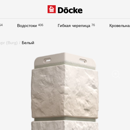
54
Водостоки
406
Гибкая черепица
76
Кровельна
Документация
ург (Burg)
/
Белый
Документация
Инструкции по монтажу
Технические листы
Рекламные материалы
Сертификаты
Гарантии
Чертежи
Текстуры
Фото объектов