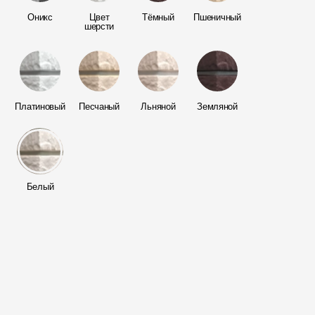
Мягкая кровля
Оникс
Цвет
Тёмный
Пшеничный
Однослойная черепица
шерсти
Ламинированная черепица
Комплектующие к кровле
Кровельная вентиляция
Платиновый
Песчаный
Льняной
Земляной
Водостоки
Пластиковые водосточные
системы
Белый
Металлические водосточные
системы
Водосборник
Чердачные лестницы