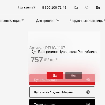
8 800 100 71 45
En
Где купить?
я вентиляция
95
Для кровли
164
Чердачные лестницы
Компания
О компании
Контакты
Артикул: PFUG-1107
Ваш регион:
Чувашская Республика
Контроль качества кровли
757
₽ / шт
*
Качество фасадов
Награды
Да
Нет
Купить онлайн
Отправка рекламации
Предложения по сотрудничеству
Купить на Яндекс.Маркет
Вакансии
B2B
Точки продаж