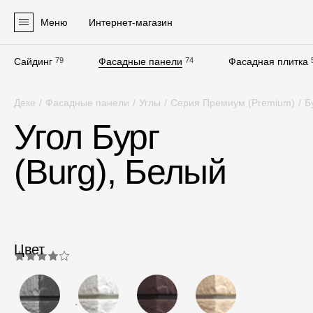
Меню
Интернет-магазин
Сайдинг
79
Фасадные панели
74
Фасадная плитка
Продукция
Деке
/
Фасадные панели
/
Углы
/
Серия Премиум (Premium)
/
Б
Фасадные материалы
Угол Бург
Сайдинг
(Burg), Белый
Софиты
Фасадные панели
Фасадная плитка
Комплектующие для фасадов
Цвет
Пленки и мембраны
4.0