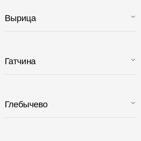
Вырица
Гатчина
Глебычево