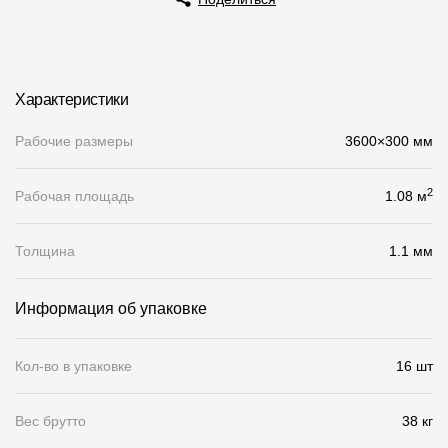
О компании
Контакты
Характеристики
Контроль качества кровли
Рабочие размеры
3600×300 мм
Качество фасадов
Награды
2
Рабочая площадь
1.08 м
Отправка рекламации
Толщина
1.1 мм
Предложения по сотрудничеству
Вакансии
Информация об упаковке
B2B
Кол-во в упаковке
16 шт
Отзывы
Вес брутто
38 кг