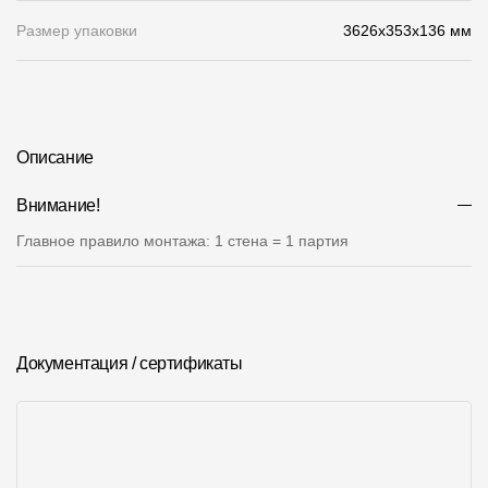
Где купить?
Размер упаковки
3626х353х136 мм
Чувашская Республика
Описание
Контакты
Внимание!
8 800 100 71 45
site@docke.ru
Главное правило монтажа: 1 стена = 1 партия
Адрес
125212, Россия, Москва, Головинское ш., д. 5, стр. 1
(БЦ "Водный
Режим работы
Документация / сертификаты
Пн-Пт - 10-19
Сб-Вс - выходной