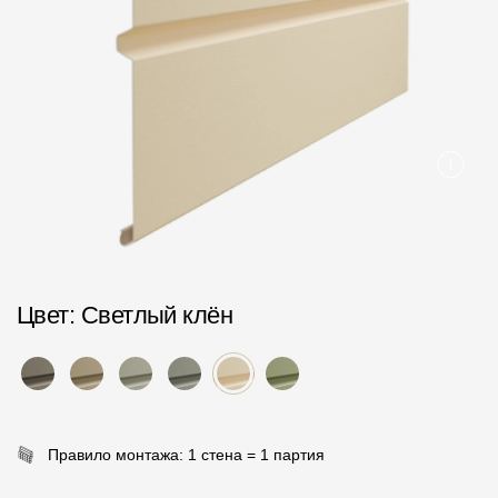
Пластиковые водосточные системы
Металлические водосточные системы
Водосборник
Чердачные лестницы
Документация
Документация
Цвет
: Светлый клён
Инструкции по монтажу
Технические листы
Рекламные материалы
Сертификаты
Правило монтажа: 1 стена = 1 партия
Гарантии