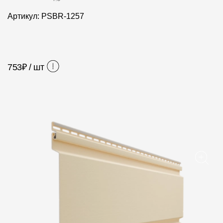
Фасадные панели
Артикул: PSBR-1257
Фасадная плитка
Комплектующие для фасадов
753
₽ / шт
Пленки и мембраны
Мягкая кровля
Однослойная черепица
Ламинированная черепица
Комплектующие к кровле
Кровельная вентиляция
Водостоки