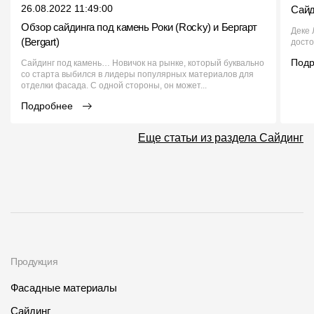
26.08.2022 11:49:00
Сайд
Обзор сайдинга под камень Роки (Rocky) и Бергарт
Деке 
(Bergart)
досто
Под
Сайдинг под камень… Новичок на рынке, который буквально
со старта выбился в лидеры популярных материалов для
отделки фасада. С одной стороны, он может...
Подробнее
Еще статьи из раздела Сайдинг
Продукция
Фасадные материалы
Сайдинг