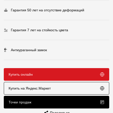
Чертежи
Гарантия 50 лет на отсутствие деформаций
Текстуры
Фото объектов
Гарантия 7 лет на стойкость цвета
Вопрос-ответ/Faq
Статьи
Антиураганный замок
Сервисы
Купить онлайн
Конструктор
Калькулятор
Купить на Яндекс.Маркет
Цены
Точки продаж
Компания
Поделиться