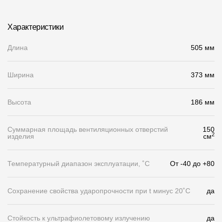
Чертежи
Характеристики
Текстуры
Длина
505 мм
Фото объектов
Вопрос-ответ/Faq
Ширина
373 мм
Статьи
Высота
186 мм
Сервисы
Суммарная площадь вентиляционных отверстий
150
2
изделия
см
Конструктор
Температурный диапазон эксплуатации, ˚С
От -40 до +80
Калькулятор
Цены
Сохранение свойства ударопрочности при t минус 20˚C
да
Компания
Стойкость к ультрафиолетовому излучению
да