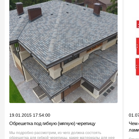
19.01.2015 17:54:00
01.0
Обрешетка под гибкую (мягкую) черепицу
Чем 
лами
Мы подробно рассмотрим, из чего должна состоять
обрешетка для гибкой черепицы, какие материалы для нее