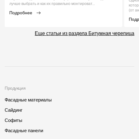
Однос
лучше выбрать и как их правильно монтироват...
кото
(от а
Подробнее
Под
Еще статьи из раздела Битумная черепица
Продукция
Фасадные материалы
Сайдинг
Софиты
Фасадные панели