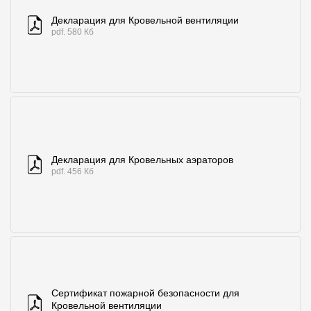
Где купить?
Декларация для Кровельной вентиляции
pdf. 580 Кб
Чувашская Республика
Контакты
8 800 100 71 45
site@docke.ru
Декларация для Кровельных аэраторов
Адрес
pdf. 456 Кб
125212, Россия, Москва, Головинское ш., д. 5, стр. 1
(БЦ "Водный
Режим работы
Пн-Пт - 10-19
Сб-Вс - выходной
Сертификат пожарной безопасности для
Кровельной вентиляции