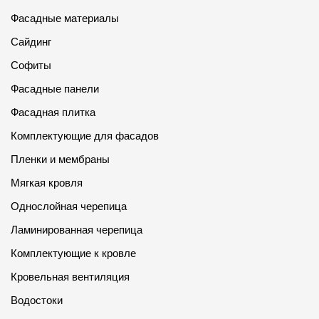
Фасадные материалы
О компании
Сайдинг
Контакты
Софиты
Контроль качества кровли
Фасадные панели
Качество фасадов
Фасадная плитка
Награды
Комплектующие для фасадов
Пленки и мембраны
Отправка рекламации
Мягкая кровля
Предложения по сотрудничеству
Однослойная черепица
Вакансии
Ламинированная черепица
B2B
Комплектующие к кровле
Отзывы
Кровельная вентиляция
Водостоки