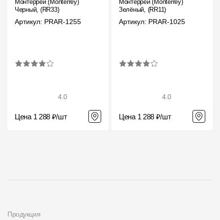
Монтеррей (Monterrey)
Монтеррей (Monterrey)
Черный, (RR33)
Зелёный, (RR11)
Чертежи
Артикул: PRAR-1255
Артикул: PRAR-1025
Текстуры
Фото объектов
Вопрос-ответ/Faq
Статьи
4.0
4.0
Цена 1 288 ₽/шт
Цена 1 288 ₽/шт
Сервисы
Конструктор
Калькулятор
Цены
Компания
Продукция