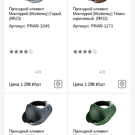
Пластиковые водосточные системы
Проходной элемент
Проходной элемент
Металлические водосточные системы
Монтеррей (Monterrey) Серый,
Монтеррей (Monterrey) Тёмно-
(RR23)
коричневый, (RR32)
Водосборник
Артикул: PRAR-1045
Артикул: PRAR-1171
Чердачные лестницы
Документация
4.0
4.0
Документация
Цена 1 288 ₽/шт
Цена 1 288 ₽/шт
Инструкции по монтажу
Технические листы
Рекламные материалы
Сертификаты
Проходной элемент
Проходной элемент
Гарантии