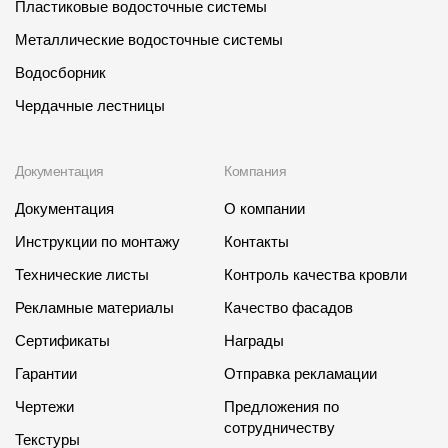
Пластиковые водосточные системы
Где купить?
Металлические водосточные системы
Водосборник
Чувашская Республика
Чердачные лестницы
Документация
Компания
Контакты
Документация
О компании
8 800 100 71 45
site@docke.ru
Инструкции по монтажу
Контакты
Адрес
Технические листы
Контроль качества кровли
125212, Россия, Москва, Головинское ш., д. 5, стр. 1
(БЦ
"Водный")
Рекламные материалы
Качество фасадов
Режим работы
Сертификаты
Награды
Пн-Пт - 10-19
Гарантии
Отправка рекламации
Сб-Вс - выходной
Чертежи
Предложения по
сотрудничеству
Текстуры