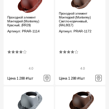
Фасадные панели
Фасадная плитка
Проходной элемент
Проходной элемент
Монтеррей (Monterrey)
Монтеррей (Monterrey)
Светло-коричневый,
Комплектующие для фасадов
Красный, (RR29)
(RAL8017)
Артикул: PRAR-1114
Артикул: PRAR-1172
Пленки и мембраны
Мягкая кровля
Однослойная черепица
Ламинированная черепица
4.0
4.0
Комплектующие к кровле
Цена 1 288 ₽/шт
Цена 1 288 ₽/шт
Кровельная вентиляция
Водостоки