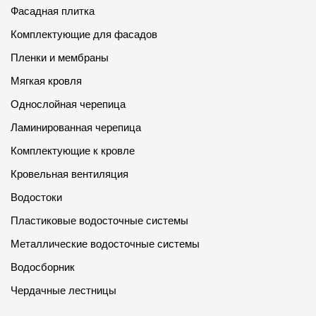
Фасадная плитка
О компании
Комплектующие для фасадов
Контакты
Пленки и мембраны
Контроль качества кровли
Мягкая кровля
Однослойная черепица
Качество фасадов
Ламинированная черепица
Награды
Комплектующие к кровле
Отправка рекламации
Кровельная вентиляция
Предложения по сотрудничеству
Водостоки
Вакансии
Пластиковые водосточные системы
B2B
Металлические водосточные системы
Отзывы
Водосборник
Чердачные лестницы