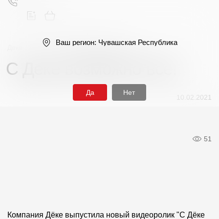
Ваш регион:
Чувашская Республика
Деке
/
Новости
/
С Деке возможно все!
С Деке возможно все!
Поиск
Да
Нет
10.02.2021
51
Продукция
Фасадные материалы
Сайдинг
Софиты
Компания Дёке выпустила новый видеоролик "С Дёке