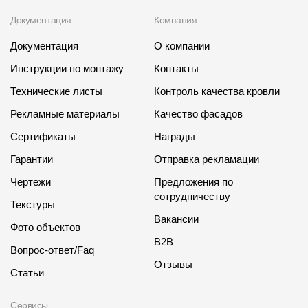
Где купить?
Документация
Компания
Документация
О компании
Чувашская Республика
Инструкции по монтажу
Контакты
Технические листы
Контроль качества кровли
Рекламные материалы
Качество фасадов
Контакты
Сертификаты
Награды
8 800 100 71 45
site@docke.ru
Гарантии
Отправка рекламации
Адрес
Чертежи
Предложения по
125212, Россия, Москва, Головинское ш., д. 5, стр. 1
(БЦ "Водный
сотрудничеству
Текстуры
Режим работы
Вакансии
Фото объектов
Пн-Пт - 10-19
B2B
Вопрос-ответ/Faq
Сб-Вс - выходной
Отзывы
Статьи
Сервисы