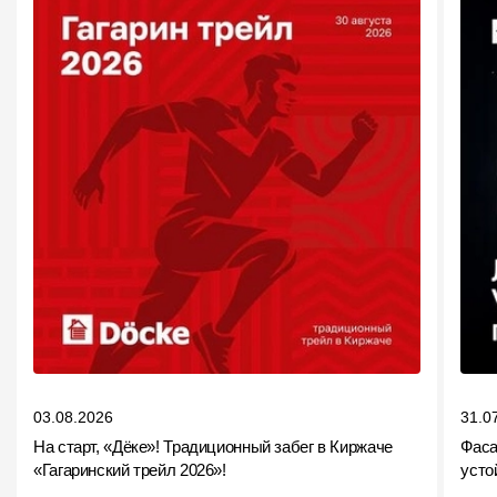
Пластиковые водосточные системы
Металлические водосточные системы
Водосборник
Чердачные лестницы
Документация
Документация
Инструкции по монтажу
Технические листы
Рекламные материалы
03.08.2026
31.0
На старт, «Дёке»! Традиционный забег в Киржаче
Фаса
Сертификаты
«Гагаринский трейл 2026»!
усто
Гарантии