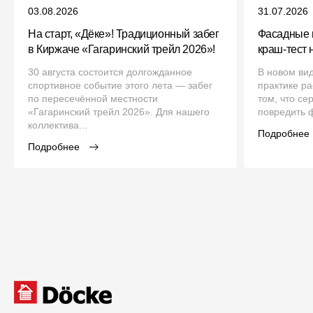
03.08.2026
31.07.2026
На старт, «Дёке»! Традиционный забег
Фасадные 
в Киржаче «Гагаринский трейл 2026»!
краш‑тест 
30 августа состоится долгожданное
В новом ви
спортивное событие этого лета — забег
практике р
по пересечённой местности
том, что се
«Гагаринский трейл 2026». Для нашего
повредить ф
коллектива...
Подробнее
Подробнее