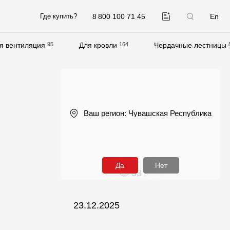
8 800 100 71 45
En
Где купить?
я вентиляция
95
Для кровли
164
Чердачные лестницы
Компания
О компании
Контакты
Ваш регион:
Чувашская Республика
Контроль качества кровли
Качество фасадов
Награды
Да
Нет
53
Отправка рекламации
Предложения по сотрудничеству
23.12.2025
Вакансии
B2B