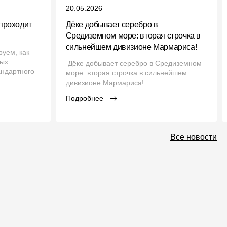
20.05.2026
проходит
Дёке добывает серебро в
Средиземном море: вторая строчка в
сильнейшем дивизионе Мармариса!
уем, как
ных
Дёке добывает серебро в Средиземном
андартного
море: вторая строчка в сильнейшем
.
дивизионе Мармариса!...
Подробнее
Все новости