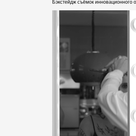
Мягкая кровля
Бэкстейдж съёмок инновационного о
Однослойная черепица
Ламинированная черепица
Комплектующие к кровле
Кровельная вентиляция
Водостоки
Пластиковые водосточные
системы
Металлические водосточные
системы
Водосборник
Чердачные лестницы