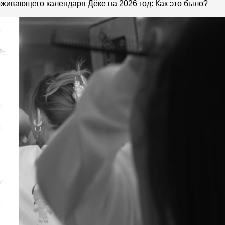
живающего календаря Дёке на 2026 год: Как это было?
Вопрос-ответ/Faq
Статьи
Сервисы
Конструктор
Калькулятор
Цены