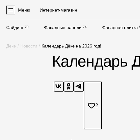
Меню
Интернет-магазин
Сайдинг
79
Фасадные панели
74
Фасадная плитка
Продукция
Деке
/
Новости
/
Календарь Дёке на 2026 год!
Фасадные материалы
Календарь Д
Сайдинг
Софиты
Фасадные панели
Фасадная плитка
2
Комплектующие для фасадов
Пленки и мембраны