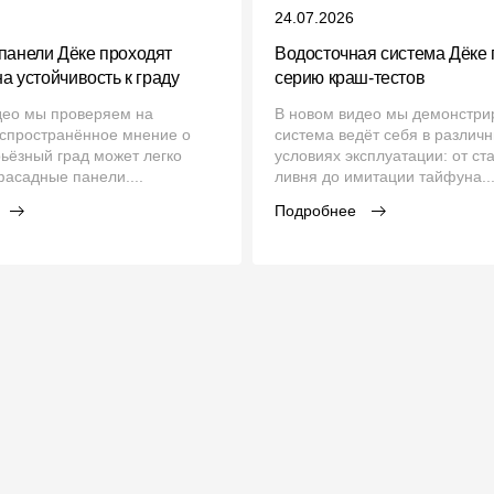
24.07.2026
панели Дёке проходят
Водосточная система Дёке 
на устойчивость к граду
серию краш‑тестов
део мы проверяем на
В новом видео мы демонстрир
аспространённое мнение о
система ведёт себя в различ
рьёзный град может легко
условиях эксплуатации: от ст
асадные панели....
ливня до имитации тайфуна..
Подробнее