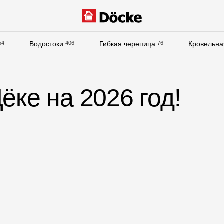
54
Водостоки
406
Гибкая черепица
76
Кровельна
Документация
Документация
ёке на 2026 год!
Инструкции по монтажу
Технические листы
Рекламные материалы
Сертификаты
Гарантии
Чертежи
Текстуры
Фото объектов